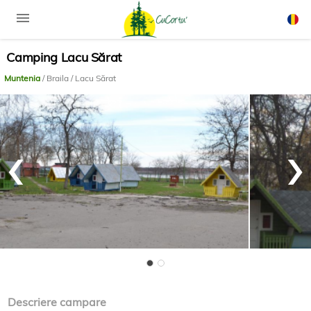
menu
Camping Lacu Sărat
Rom
Engli
Muntenia
/ Braila / Lacu Sărat
‹
›
Descriere campare