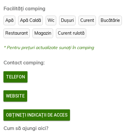
firmaName=camping+lacu+sarat&companyId=608847
Facilităţi camping
Apă
Apă Caldă
Wc
Dușuri
Curent
Bucătărie
Restaurant
Magazin
Curent rulotă
* Pentru prețuri actualizate sunați în camping
Contact camping:
TELEFON
WEBSITE
OBȚINEȚI INDICAȚII DE ACCES
Cum să ajungi aici?