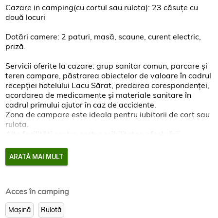
Cazare in camping(cu cortul sau rulota): 23 căsuţe cu
două locuri
Dotări camere: 2 paturi, masă, scaune, curent electric,
priză.
Servicii oferite la cazare: grup sanitar comun, parcare şi
teren campare, păstrarea obiectelor de valoare în cadrul
recepţiei hotelului Lacu Sărat, predarea corespondenţei,
acordarea de medicamente şi materiale sanitare în
cadrul primului ajutor în caz de accidente.
Zona de campare este ideala pentru iubitorii de cort sau
rulota.
Alte facilităţi contra cost: posibilitatea efectuării
tratamentului balneoclimateric la baza de tratament şi
balneaţie liberă (băi de soare şi nămol)
ARATĂ MAI MULT
Acces în camping
Datele adaugate pe cucortu.ro despre
camping(campare cort sau rulota) le gasiti aici:
Mașină
Rulotă
http://www.cylex.ro/reviews/viewcompanywebsite.aspx?