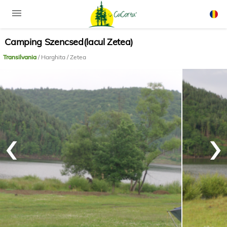
menu
Camping Szencsed(lacul Zetea)
Rom
Engli
Transilvania
/ Harghita / Zetea
‹
›