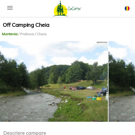
menu
Off Camping Cheia
Rom
Engli
Muntenia
/ Prahova / Cheia
Descriere campare