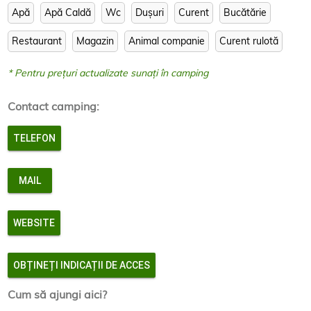
Radio Natura Parc
Apă
Apă Caldă
Wc
Dușuri
Curent
Bucătărie
Loc de joacă pentru copii
Zona pub, bar & grill
Trenuleţul Thomas Express
Restaurant
Magazin
Animal companie
Curent rulotă
Camping căsuţe
nCamping campare cort
* Pentru prețuri actualizate sunați în camping
Camping rulote
Căsuţe lacustre
Contact camping:
Bungalow
Restaurant lăutăresc “La Baltă”
TELEFON
pentru mai multe informatii despre parc(campare cu
cortul sau campare cu rulota) vizitati:
http://www.naturaparc.ro/
MAIL
WEBSITE
OBȚINEȚI INDICAȚII DE ACCES
Cum să ajungi aici?