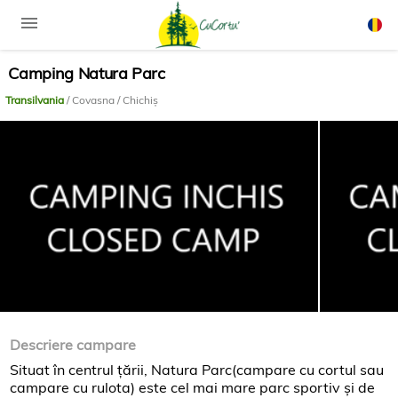
menu
Camping Natura Parc
Rom
Engli
Transilvania
/ Covasna / Chichiș
Descriere campare
Situat în centrul ţării, Natura Parc(campare cu cortul sau
campare cu rulota) este cel mai mare parc sportiv şi de