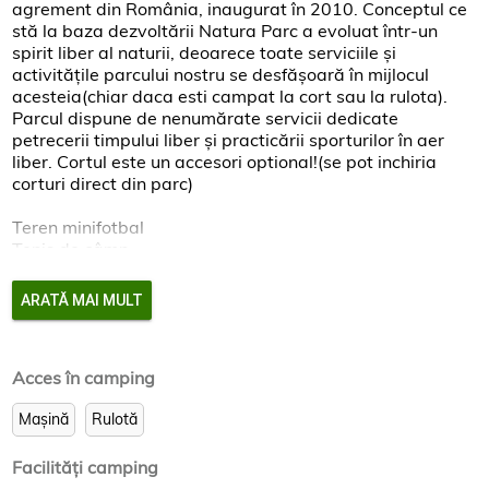
agrement din România, inaugurat în 2010. Conceptul ce
stă la baza dezvoltării Natura Parc a evoluat într-un
spirit liber al naturii, deoarece toate serviciile și
activitățile parcului nostru se desfășoară în mijlocul
acesteia(chiar daca esti campat la cort sau la rulota).
Parcul dispune de nenumărate servicii dedicate
petrecerii timpului liber şi practicării sporturilor în aer
liber. Cortul este un accesori optional!(se pot inchiria
corturi direct din parc)
Teren minifotbal
Tenis de câmp
Volei de plajă
Piscină
ARATĂ MAI MULT
Teren de Fotbal
Golf
Pescuit
Acces în camping
Paintball
Mașină
Rulotă
Agrement:
Zona camping/campare, grătar, picninc
Debarcader bărci
Facilităţi camping