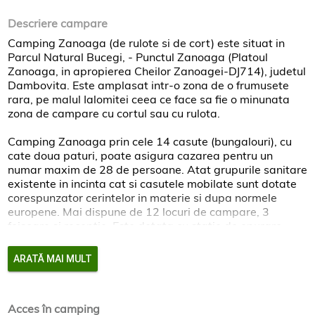
Descriere campare
Camping Zanoaga (de rulote si de cort) este situat in
Parcul Natural Bucegi, - Punctul Zanoaga (Platoul
Zanoaga, in apropierea Cheilor Zanoagei-DJ714), judetul
Dambovita. Este amplasat intr-o zona de o frumusete
rara, pe malul Ialomitei ceea ce face sa fie o minunata
zona de campare cu cortul sau cu rulota.
Camping Zanoaga prin cele 14 casute (bungalouri), cu
cate doua paturi, poate asigura cazarea pentru un
numar maxim de 28 de persoane. Atat grupurile sanitare
existente in incinta cat si casutele mobilate sunt dotate
corespunzator cerintelor in materie si dupa normele
europene. Mai dispune de 12 locuri de campare, 3
foisoare si receptie. Este dotata cu statie de epurare
proprie.
ARATĂ MAI MULT
Locurile de campare(cort, rulota) ofera posibilitatea
conectarii la reteaua de energie electrica. Accesul se
realizeaza din DN71 Targoviste - Sinaia, continuand pe
Acces în camping
DJ713 Cuibul cu Dor - Piatra Arsa pana la Cabana Dichiu