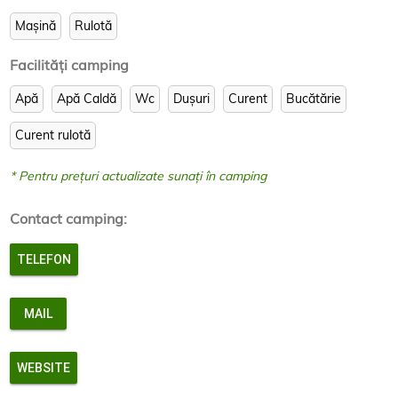
si apoi pe DJ713A pana la intesectia cu DJ714
Mașină
Rulotă
Sursa pozelor din camping:
https://www.facebook.com/Camping-Zanoaga
Facilităţi camping
Pentru mai multe informatii despre camping la cort sau
Apă
Apă Caldă
Wc
Dușuri
Curent
Bucătărie
la rulota in Zanoaga accesati:
http://www.carpatmontana-serv.ro/camping-
zanoaga.html
Curent rulotă
* Pentru prețuri actualizate sunați în camping
Contact camping:
TELEFON
MAIL
WEBSITE