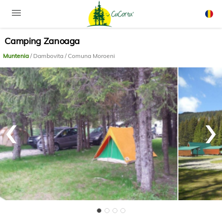
menu
Camping Zanoaga
Rom
Engli
Muntenia
/ Dambovita / Comuna Moroeni
‹
›